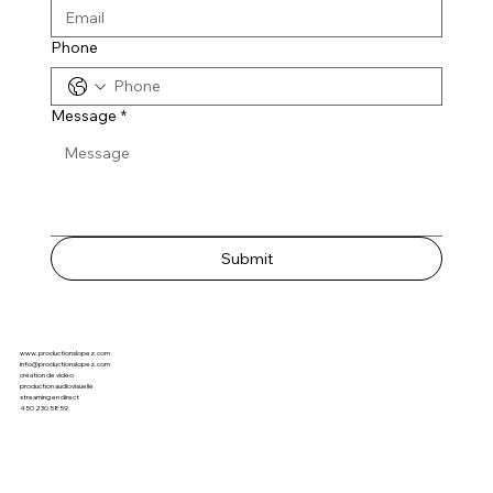
Phone
Message
*
Submit
www.productionslopez.com
info@productionslopez.com
création de vidéo
production audiovisuelle
streaming en direct
450 230 5859