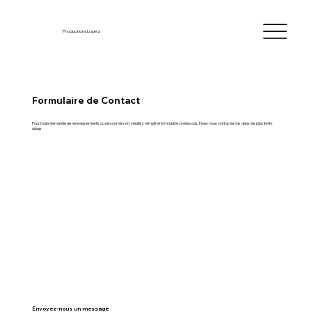
Productions Lopez
Formulaire de Contact
Pour toute demande de renseignements ou de soumission, veuillez remplir le formulaire ci-dessous. Nous vous contacterons dans les plus brefs
délais.
Envoyez-nous un message